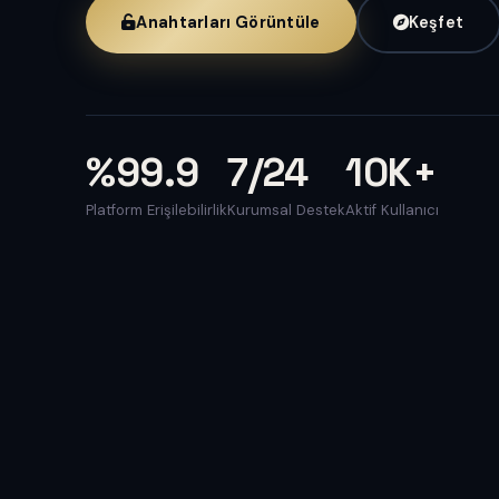
Anahtarları Görüntüle
Keşfet
%99.9
7/24
10K+
Platform Erişilebilirlik
Kurumsal Destek
Aktif Kullanıcı