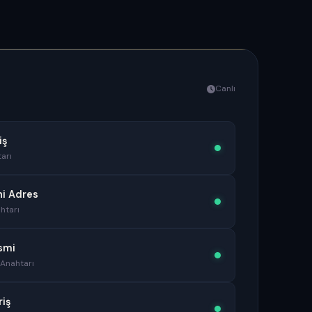
Canlı
iş
arı
ni Adres
htarı
smi
 Anahtarı
riş