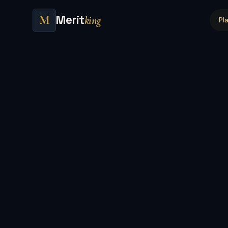
Merit
M
king
Pl