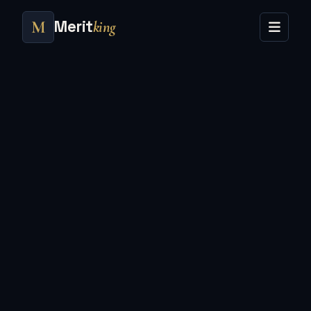
Merit
M
king