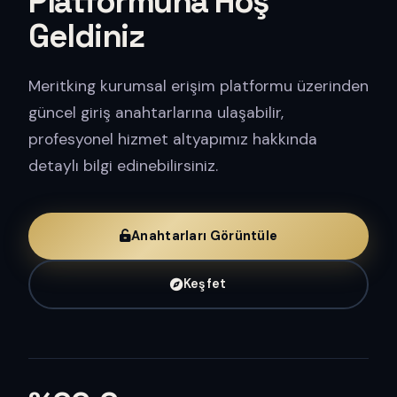
Platformuna Hoş
Geldiniz
Meritking kurumsal erişim platformu üzerinden
güncel giriş anahtarlarına ulaşabilir,
profesyonel hizmet altyapımız hakkında
detaylı bilgi edinebilirsiniz.
Anahtarları Görüntüle
Keşfet