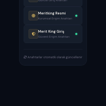
Güncel Giriş Anahtarı
Meritking Resmi
Kurumsal Erişim Anahtarı
Merit King Giriş
Güvenli Erişim Anahtarı
Anahtarlar otomatik olarak güncellenir