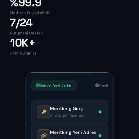
%99.9
Platform Erişilebilirlik
7/24
Kurumsal Destek
10K+
Aktif Kullanıcı
Güncel Anahtarlar
Canlı
Meritking Giriş
Ana Erişim Anahtarı
Meritking Yeni Adres