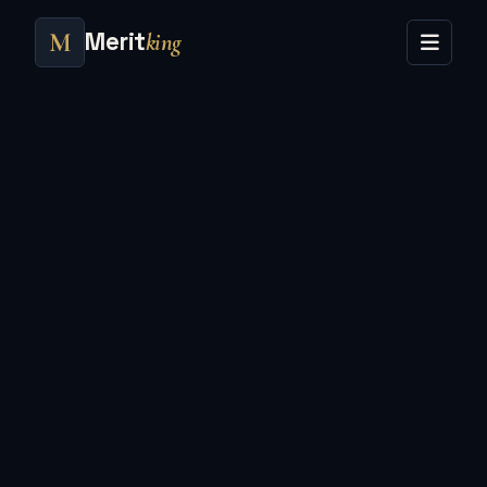
Merit
M
king