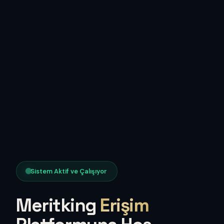
Sistem Aktif ve Çalışıyor
Meritking
Erişim