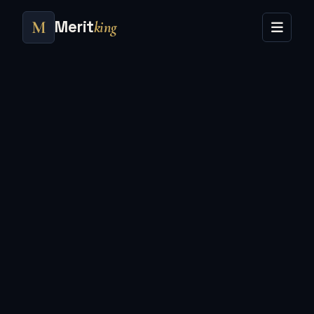
Merit
M
king