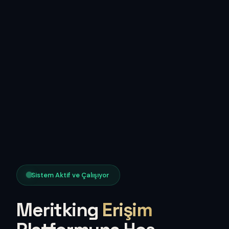
Sistem Aktif ve Çalışıyor
Meritking
Erişim