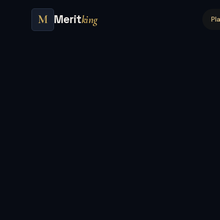
Merit
M
king
Pl