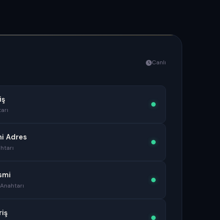
Canlı
iş
arı
ni Adres
htarı
smi
 Anahtarı
riş