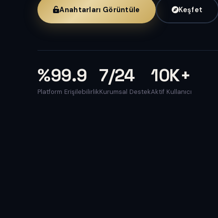
Anahtarları Görüntüle
Keşfet
%99.9
7/24
10K+
Platform Erişilebilirlik
Kurumsal Destek
Aktif Kullanıcı