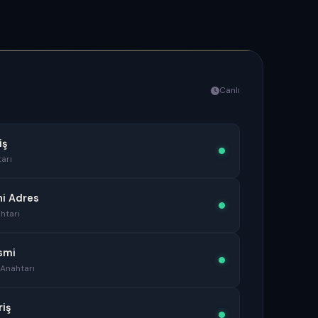
Canlı
iş
arı
ni Adres
htarı
smi
 Anahtarı
riş