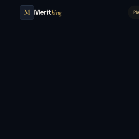
Merit
M
king
Pl