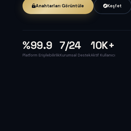
Anahtarları Görüntüle
Keşfet
%99.9
7/24
10K+
Platform Erişilebilirlik
Kurumsal Destek
Aktif Kullanıcı