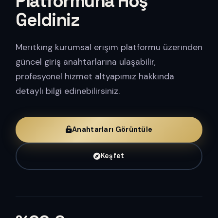
Platformuna Hoş
Geldiniz
Meritking kurumsal erişim platformu üzerinden
güncel giriş anahtarlarına ulaşabilir,
profesyonel hizmet altyapımız hakkında
detaylı bilgi edinebilirsiniz.
Anahtarları Görüntüle
Keşfet