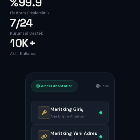
%99.9
Platform Erişilebilirlik
7/24
Kurumsal Destek
10K+
Aktif Kullanıcı
Güncel Anahtarlar
Canlı
Meritking Giriş
Ana Erişim Anahtarı
Meritking Yeni Adres