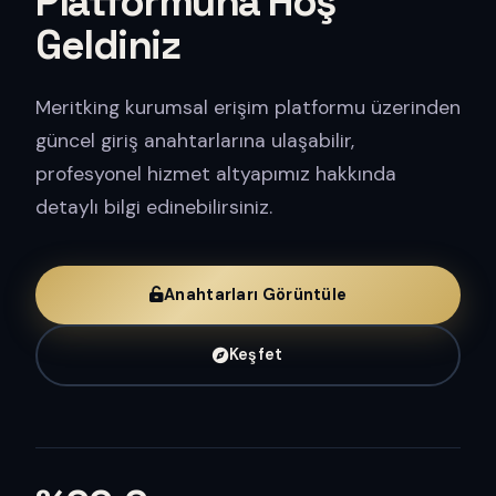
Platformuna Hoş
Geldiniz
Meritking kurumsal erişim platformu üzerinden
güncel giriş anahtarlarına ulaşabilir,
profesyonel hizmet altyapımız hakkında
detaylı bilgi edinebilirsiniz.
Anahtarları Görüntüle
Keşfet