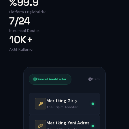
%99.9
Platform Erişilebilirlik
7/24
Kurumsal Destek
10K+
Aktif Kullanıcı
Güncel Anahtarlar
Canlı
Meritking Giriş
Ana Erişim Anahtarı
Meritking Yeni Adres