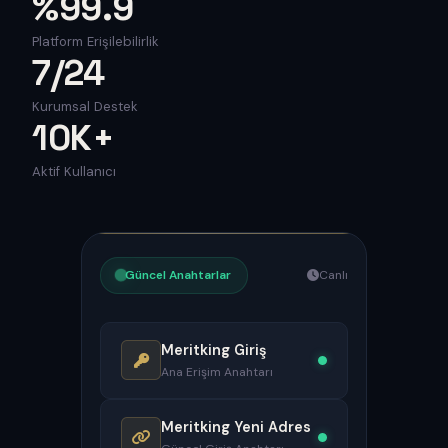
%99.9
Platform Erişilebilirlik
7/24
Kurumsal Destek
10K+
Aktif Kullanıcı
Güncel Anahtarlar
Canlı
Meritking Giriş
Ana Erişim Anahtarı
Meritking Yeni Adres