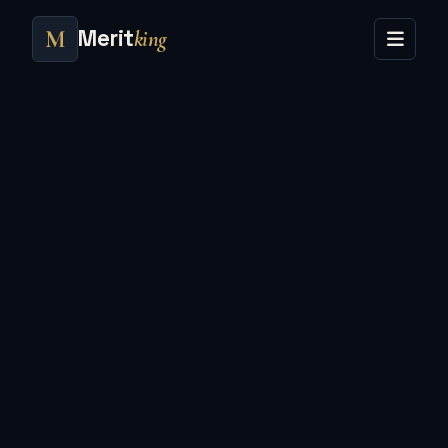
Merit
M
king