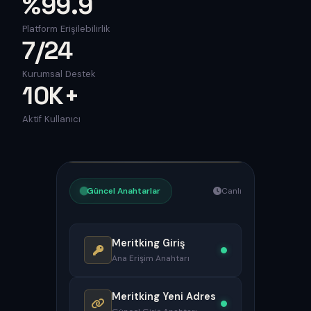
%99.9
Platform Erişilebilirlik
7/24
Kurumsal Destek
10K+
Aktif Kullanıcı
Güncel Anahtarlar
Canlı
Meritking Giriş
Ana Erişim Anahtarı
Meritking Yeni Adres