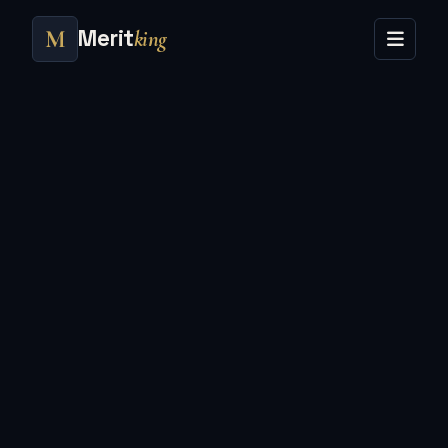
Merit
M
king