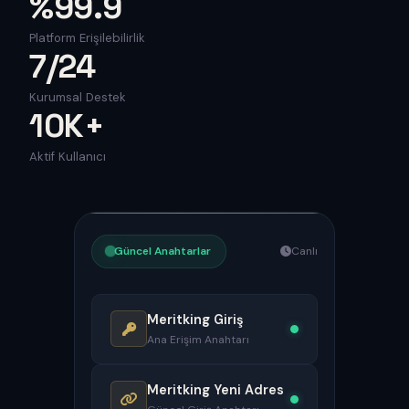
%99.9
Platform Erişilebilirlik
7/24
Kurumsal Destek
10K+
Aktif Kullanıcı
Güncel Anahtarlar
Canlı
Meritking Giriş
Ana Erişim Anahtarı
Meritking Yeni Adres