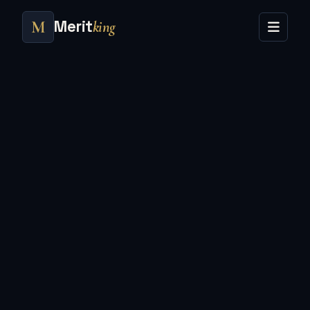
Merit
M
king