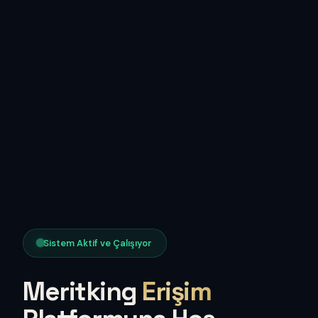
Sistem Aktif ve Çalışıyor
Meritking
Erişim