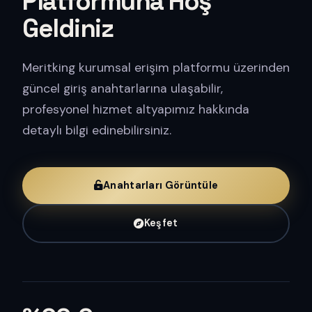
Platformuna Hoş
Geldiniz
Meritking kurumsal erişim platformu üzerinden
güncel giriş anahtarlarına ulaşabilir,
profesyonel hizmet altyapımız hakkında
detaylı bilgi edinebilirsiniz.
Anahtarları Görüntüle
Keşfet