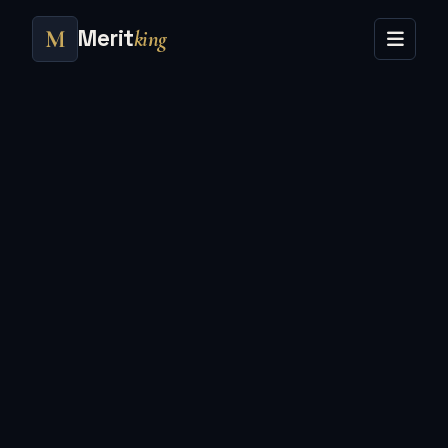
Merit
M
king