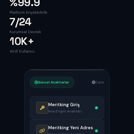
%99.9
Platform Erişilebilirlik
7/24
Kurumsal Destek
10K+
Aktif Kullanıcı
Güncel Anahtarlar
Canlı
Meritking Giriş
Ana Erişim Anahtarı
Meritking Yeni Adres