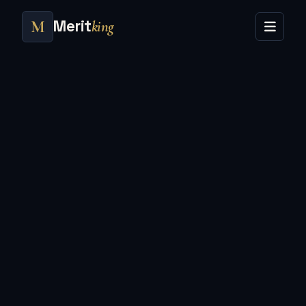
Merit
M
king