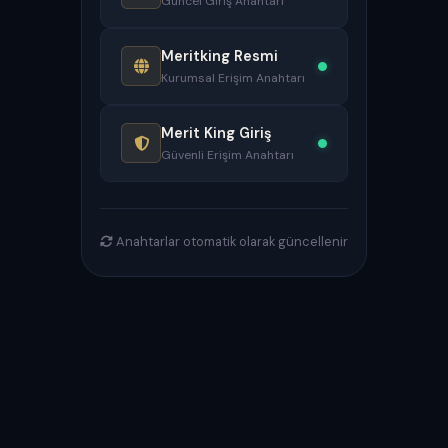
Güncel Giriş Anahtarı
Meritking Resmi
Kurumsal Erişim Anahtarı
Merit King Giriş
Güvenli Erişim Anahtarı
Anahtarlar otomatik olarak güncellenir