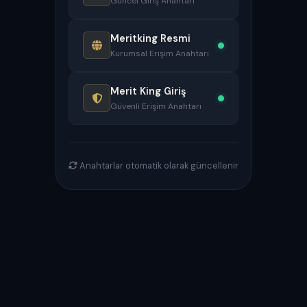
Güncel Giriş Anahtarı
Meritking Resmi
Kurumsal Erişim Anahtarı
Merit King Giriş
Güvenli Erişim Anahtarı
Anahtarlar otomatik olarak güncellenir