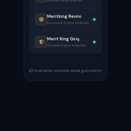
Güncel Giriş Anahtarı
Meritking Resmi
Kurumsal Erişim Anahtarı
Merit King Giriş
Güvenli Erişim Anahtarı
Anahtarlar otomatik olarak güncellenir