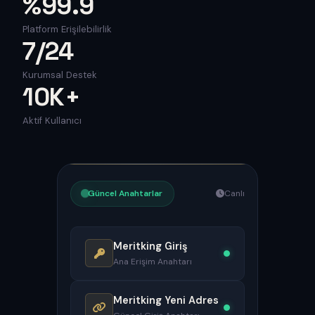
%99.9
Platform Erişilebilirlik
7/24
Kurumsal Destek
10K+
Aktif Kullanıcı
Güncel Anahtarlar
Canlı
Meritking Giriş
Ana Erişim Anahtarı
Meritking Yeni Adres