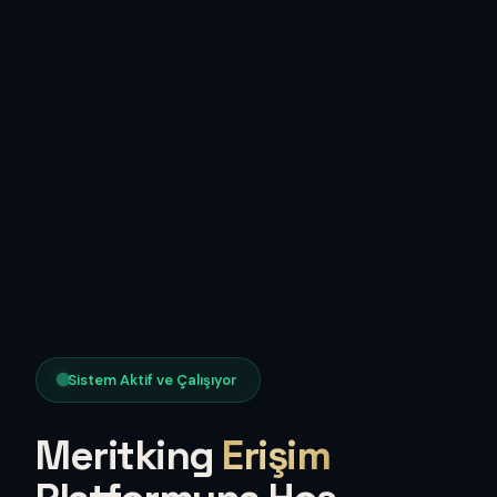
Sistem Aktif ve Çalışıyor
Meritking
Erişim