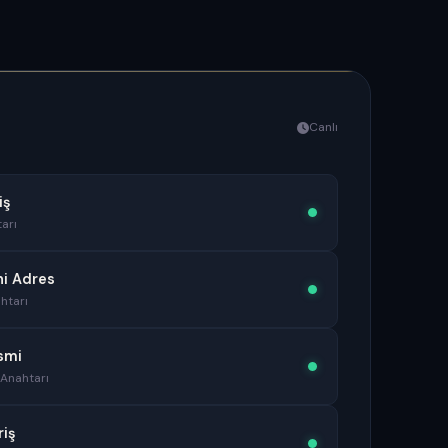
Canlı
iş
arı
ni Adres
htarı
smi
 Anahtarı
riş