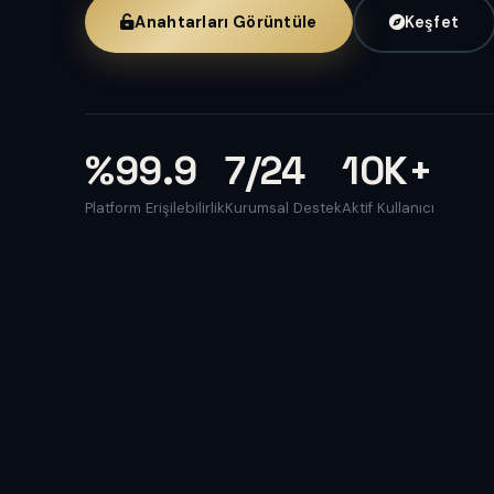
Anahtarları Görüntüle
Keşfet
%99.9
7/24
10K+
Platform Erişilebilirlik
Kurumsal Destek
Aktif Kullanıcı