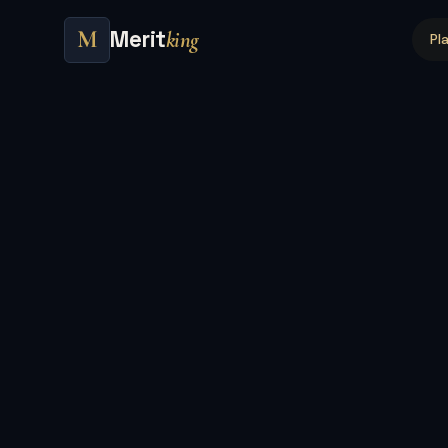
Merit
M
king
Pl