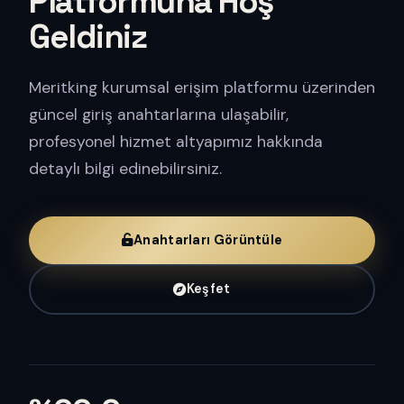
Platformuna Hoş
Geldiniz
Meritking kurumsal erişim platformu üzerinden
güncel giriş anahtarlarına ulaşabilir,
profesyonel hizmet altyapımız hakkında
detaylı bilgi edinebilirsiniz.
Anahtarları Görüntüle
Keşfet