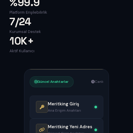
%99.9
Platform Erişilebilirlik
7/24
Kurumsal Destek
10K+
Aktif Kullanıcı
Güncel Anahtarlar
Canlı
Meritking Giriş
Ana Erişim Anahtarı
Meritking Yeni Adres