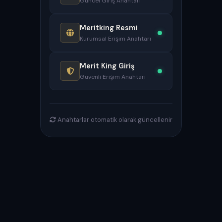
Güncel Giriş Anahtarı
Meritking Resmi
Kurumsal Erişim Anahtarı
Merit King Giriş
Güvenli Erişim Anahtarı
Anahtarlar otomatik olarak güncellenir