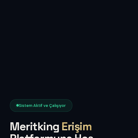
Sistem Aktif ve Çalışıyor
Meritking
Erişim