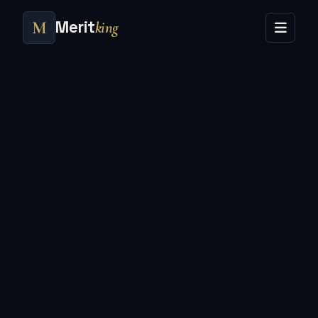
Merit
M
king