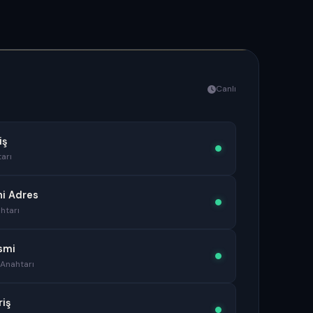
Canlı
iş
arı
ni Adres
htarı
smi
 Anahtarı
riş