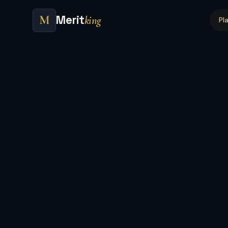
Merit
M
king
Pl