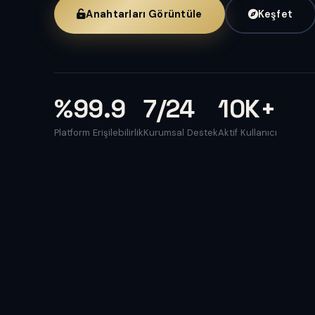
Anahtarları Görüntüle
Keşfet
%99.9
7/24
10K+
Platform Erişilebilirlik
Kurumsal Destek
Aktif Kullanıcı