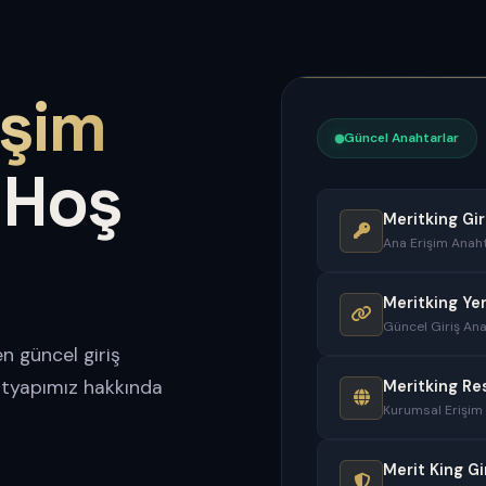
işim
Güncel Anahtarlar
 Hoş
Meritking Gir
Ana Erişim Anaht
Meritking Ye
Güncel Giriş Ana
n güncel giriş
altyapımız hakkında
Meritking Re
Kurumsal Erişim
Merit King Gi