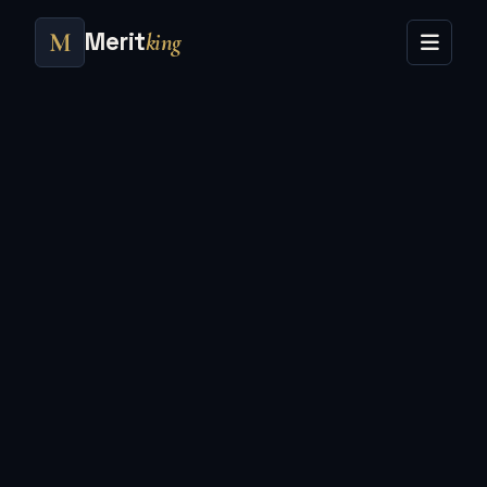
Merit
M
king