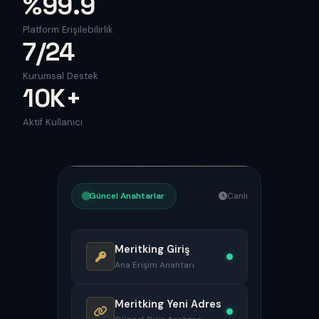
%99.9
Platform Erişilebilirlik
7/24
Kurumsal Destek
10K+
Aktif Kullanıcı
Güncel Anahtarlar
Canlı
Meritking Giriş
Ana Erişim Anahtarı
Meritking Yeni Adres