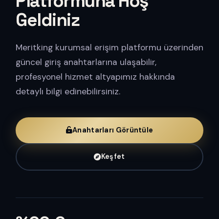
Platformuna Hoş
Geldiniz
Meritking kurumsal erişim platformu üzerinden
güncel giriş anahtarlarına ulaşabilir,
profesyonel hizmet altyapımız hakkında
detaylı bilgi edinebilirsiniz.
Anahtarları Görüntüle
Keşfet